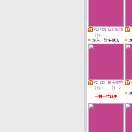
我有點怕
V297339
一對多
8
一
進入一對多視訊
越南收香
V241334
一對多
5
一對一
20
一
一對一忙線中