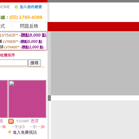
方式
問題反映
-贈點
9,000
點
LV75426**
6
-贈點
5,000
點
LV76835**
10
-贈點
1,000
點
LV76400**
收費排序
泥
恩霓
V251687
一
30
一對多
5
一對一
20
進入免費視訊