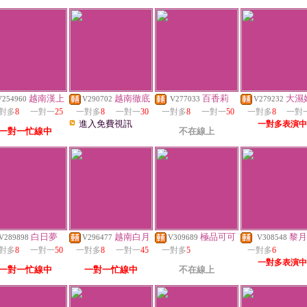
越南漢上
越南徹底
百香莉
大濕
V254960
V290702
V277033
V279232
對多
8
一對一
25
一對多
8
一對一
30
一對多
8
一對一
50
一對多
8
一對
進入免費視訊
一對多表演中
一對一忙線中
不在線上
白日夢
越南白月
極品可可
黎月
V289898
V296477
V309689
V308548
對多
8
一對一
50
一對多
8
一對一
45
一對多
5
一對多
6
一對多表演中
一對一忙線中
一對一忙線中
不在線上