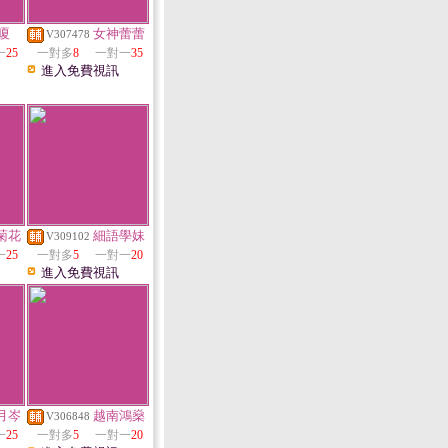
嗄
女神蕾蕾
V307478
一
25
一對多
8
一對一
35
進入免費視訊
菊花
細語學妹
V309102
一
25
一對多
5
一對一
20
進入免費視訊
月岑
越南鴻燊
V306848
一
25
一對多
5
一對一
20