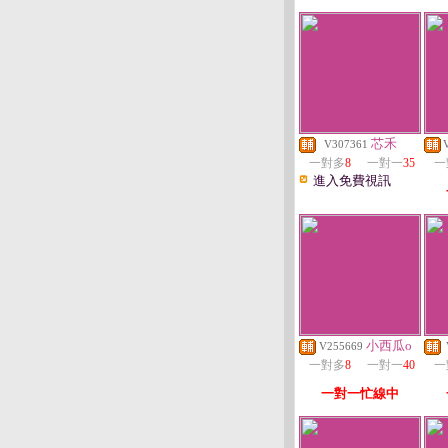
芯禾
V307361
一對多
8
一對一
35
一
進入免費視訊
小西瓜o
V255669
一對多
8
一對一
40
一
一對一忙線中