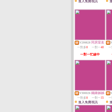
進入免費視訊
同房室友
V299828
一對多
8
一對一
40
一
一對一忙線中
鐵錘姊姊
V300026
一對多
8
一對一
35
一
進入免費視訊