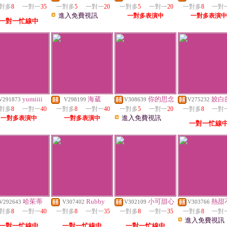
對多
8
一對一
35
一對多
5
一對一
20
一對多
5
一對一
20
一對多
8
一對
進入免費視訊
一對多表演中
一對多表演中
一對一忙線中
yumiiii
海葳
你的思念
姣白
V291873
V298199
V308639
V275232
對多
8
一對一
40
一對多
8
一對一
40
一對多
5
一對一
20
一對多
8
一對
進入免費視訊
一對多表演中
一對多表演中
一對一忙線
哈茱蒂
Rubby
小可甜心
熱甜
V292643
V307402
V302109
V303766
對多
8
一對一
40
一對多
8
一對一
35
一對多
8
一對一
35
一對多
8
一對
進入免費視訊
一對一忙線中
一對一忙線中
一對一忙線中