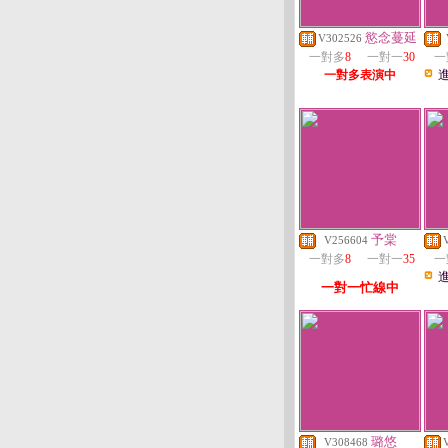
慾念蔓延
V302526
一對多
8
一對一
30
一
一對多表演中
予棠
V256604
一對多
8
一對一
35
一
一對一忙線中
璐悠
V308468