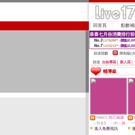
回首頁
點數補
恭喜七月份消費排行前
No.3
-贈點
8,0
LV76098**
No.7
-贈點
4,0
LV23213**
頻道指數
限制級(火
頻道
台妹專區
│
新人區
│
輔導級
坦己妹妹
V96072
一對多
5
一對一
20
一
進入免費視訊