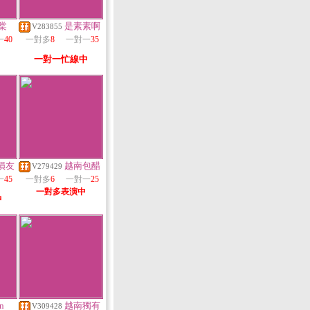
棠
是素素啊
V283855
一
40
一對多
8
一對一
35
一對一忙線中
損友
越南包醋
V279429
一
45
一對多
6
一對一
25
一對多表演中
中
n
越南獨有
V309428