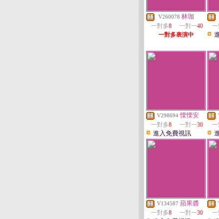
林珈
V260078
一對多
8
一對一
40
一
一對多表演中
慄慄安
V298694
一對多
8
一對一
30
一
進入免費視訊
蘋果醬
V134587
一對多
8
一對一
30
一