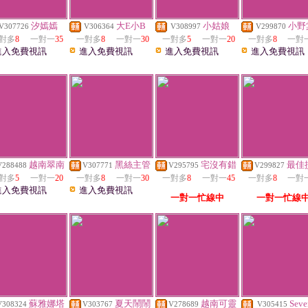
汐嫣嫣
大E小B
小姑娘
小野
V307726
V306364
V308997
V299870
對多
8
一對一
35
一對多
8
一對一
30
一對多
5
一對一
20
一對多
8
一對
進入免費視訊
進入免費視訊
進入免費視訊
進入免費視訊
越南翠南
黑絲主管
宅沒有錯
最佳
V288488
V307771
V295795
V299827
對多
5
一對一
20
一對多
8
一對一
30
一對多
8
一對一
45
一對多
8
一對
進入免費視訊
進入免費視訊
一對一忙線中
一對一忙線
蘇雅娜塔
夏天鬧鬧
越南可靈
Seve
V308324
V303767
V278689
V305415