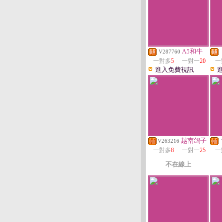
A5和牛
V287760
一對多
5
一對一
20
一
進入免費視訊
越南鴿子
V263216
一對多
8
一對一
25
一
不在線上