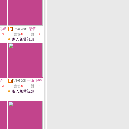
胡椒
梨叙
V307803
一
40
一對多
8
一對一
30
進入免費視訊
詩
宇宙小密
V305298
一
20
一對多
8
一對一
35
進入免費視訊