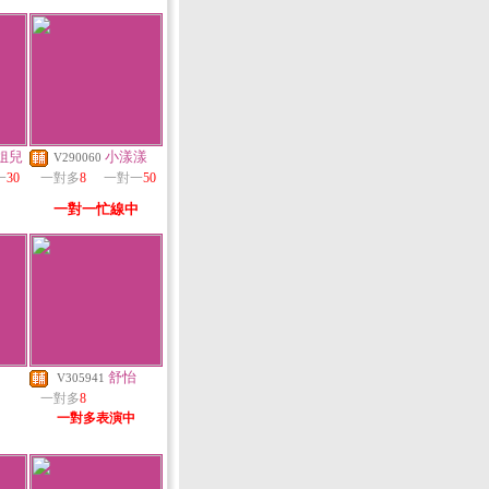
姐兒
小漾漾
V290060
一
30
一對多
8
一對一
50
一對一忙線中
舒怡
V305941
一對多
8
一對多表演中