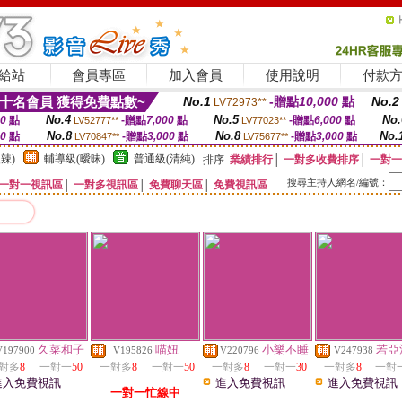
給站
會員專區
加入會員
使用說明
付款
十名會員 獲得免費點數~
No.1
-贈點
10,000
點
No.2
LV72973**
No.4
No.5
No.
00
點
-贈點
7,000
點
-贈點
6,000
點
LV52777**
LV77023**
No.8
No.8
No.
00
點
-贈點
3,000
點
-贈點
3,000
點
LV70847**
LV75677**
辣)
輔導級(曖昧)
普通級(清純)
排序
業績排行
│
一對多收費排序
│
一對一
搜尋主持人網名/編號：
一對一視訊區
│
一對多視訊區
│
免費聊天區
│
免費視訊區
久菜和子
喵妞
小樂不睡
若亞
V197900
V195826
V220796
V247938
對多
8
一對一
50
一對多
8
一對一
50
一對多
8
一對一
30
一對多
8
一對
進入免費視訊
進入免費視訊
進入免費視訊
一對一忙線中