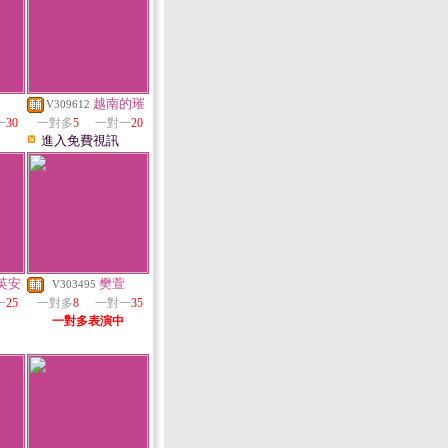
越南的璀
V309612
一
30
一對多
5
一對一
20
進入免費視訊
英安
樊萱
V303495
一
25
一對多
8
一對一
35
一對多表演中