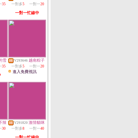
一
35
一對多
5
一對一
20
一對一忙線中
的雪
越南粽子
V293646
一
35
一對多
5
一對一
20
進入免費視訊
中
不辣
激情貓咪
V291820
一
30
一對多
8
一對一
40
一對一忙線中