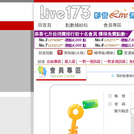
回首頁
點數補給站
會員專區
恭喜七月份消費排行前十名會員 獲得免費點數~
No.3
No.4
-贈點
8,000
點
-贈點
7,0
LV76098**
LV52777**
No.7
No.8
-贈點
4,000
點
-贈點
3,
LV23213**
LV70847**
頻道指數
限制級(火辣)
輔導級(曖昧)
普通級
頻道
台妹專區
│
新人區
│
一對一視訊區
│
一對多視訊區
│
免
我的點數銀
帳 號
密 碼
圖片驗證