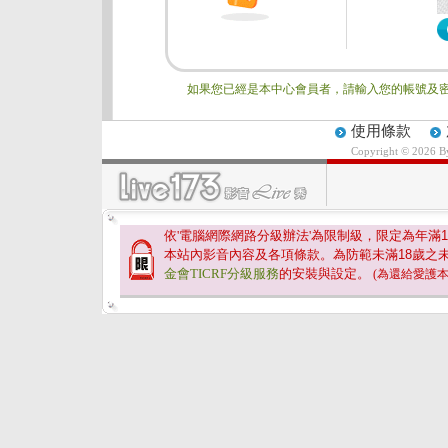
如果您已經是本中心會員者，請輸入您的帳號及密
使用條款
Copyright © 2026 
依'電腦網際網路分級辦法'為限制級，限定為年滿
1
本站內影音內容及各項條款。為防範未滿
18
歲之
金會TICRF分級服務
的安裝與設定。
(為還給愛護