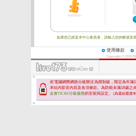
如果您已經是本中心會員者，請輸入您的帳號及密
使用條款
Copyright © 2026 
依'電腦網際網路分級辦法'為限制級，限定為年滿
1
本站內影音內容及各項條款。為防範未滿
18
歲之
金會TICRF分級服務
的安裝與設定。
(為還給愛護