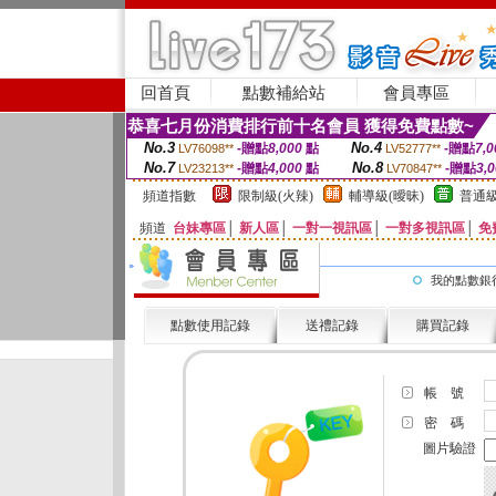
回首頁
點數補給站
會員專區
恭喜七月份消費排行前十名會員 獲得免費點數~
No.3
No.4
-贈點
8,000
點
-贈點
7,0
LV76098**
LV52777**
No.7
No.8
-贈點
4,000
點
-贈點
3,
LV23213**
LV70847**
頻道指數
限制級(火辣)
輔導級(曖昧)
普通級
頻道
台妹專區
│
新人區
│
一對一視訊區
│
一對多視訊區
│
免
我的點數銀
點數使用記錄
送禮記錄
購買記錄
帳 號
密 碼
圖片驗證