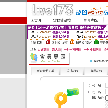
回首頁
點數補給站
會員專區
恭喜七月份消費排行前十名會員 獲得免費點數~
No.3
No.4
-贈點
8,000
點
-贈點
7,0
LV76098**
LV52777**
No.7
No.8
-贈點
4,000
點
-贈點
3,
LV23213**
LV70847**
頻道指數
限制級(火辣)
輔導級(曖昧)
普通級
頻道
台妹專區
│
新人區
│
一對一視訊區
│
一對多視訊區
│
免
我的點數銀
點數使用記錄
送禮記錄
購買記錄
帳 號
密 碼
圖片驗證