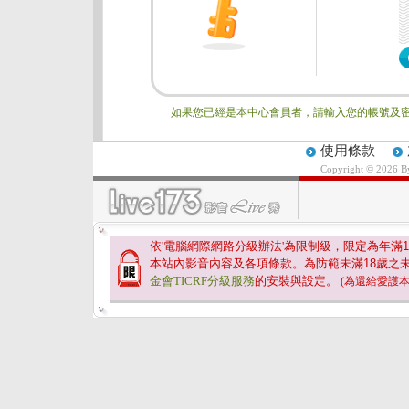
如果您已經是本中心會員者，請輸入您的帳號及密
使用條款
Copyright © 2026 
依'電腦網際網路分級辦法'為限制級，限定為年滿
1
本站內影音內容及各項條款。為防範未滿
18
歲之
金會TICRF分級服務
的安裝與設定。
(為還給愛護