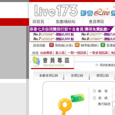
回首頁
點數補給站
會員專區
恭喜七月份消費排行前十名會員 獲得免費點數~
No.3
No.4
-贈點
8,000
點
-贈點
7,0
LV76098**
LV52777**
No.7
No.8
-贈點
4,000
點
-贈點
3,
LV23213**
LV70847**
頻道指數
限制級(火辣)
輔導級(曖昧)
普通級
頻道
台妹專區
│
新人區
│
一對一視訊區
│
一對多視訊區
│
免
我的點數銀
點數使用記錄
送禮記錄
購買記錄
帳 號
密 碼
圖片驗證