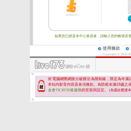
如果您已經是本中心會員者，請輸入您的帳號及密
使用條款
Copyright © 2026 
依'電腦網際網路分級辦法'為限制級，限定為年滿
1
本站內影音內容及各項條款。為防範未滿
18
歲之
金會TICRF分級服務
的安裝與設定。
(為還給愛護