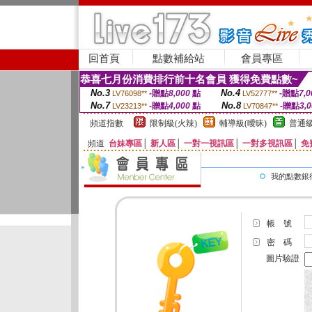
回首頁
點數補給站
會員專區
恭喜七月份消費排行前十名會員 獲得免費點數~
No.3
No.4
-贈點
8,000
點
-贈點
7,0
LV76098**
LV52777**
No.7
No.8
-贈點
4,000
點
-贈點
3,
LV23213**
LV70847**
頻道指數
限制級(火辣)
輔導級(曖昧)
普通級
頻道
台妹專區
│
新人區
│
一對一視訊區
│
一對多視訊區
│
免
我的點數銀
帳 號
密 碼
圖片驗證