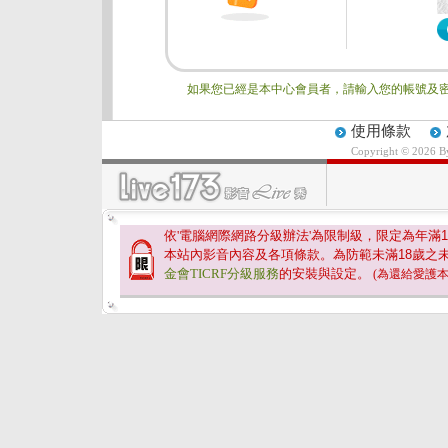
如果您已經是本中心會員者，請輸入您的帳號及密
使用條款
Copyright © 2026 
依'電腦網際網路分級辦法'為限制級，限定為年滿
1
本站內影音內容及各項條款。為防範未滿
18
歲之
金會TICRF分級服務
的安裝與設定。
(為還給愛護