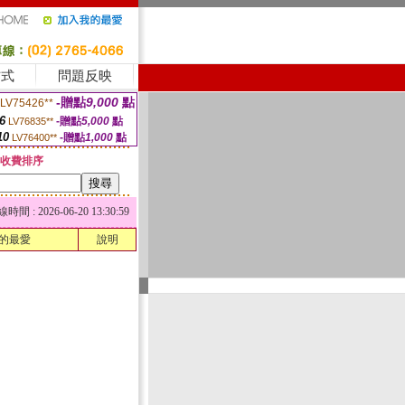
方式
問題反映
-贈點
9,000
點
LV75426**
6
-贈點
5,000
點
LV76835**
10
-贈點
1,000
點
LV76400**
收費排序
 : 2026-06-20 13:30:59
的最愛
說明