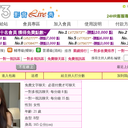
給站
會員專區
加入會員
使用說明
付款
十名會員 獲得免費點數~
No.1
-贈點
10,000
點
No.2
LV72973**
No.4
No.5
No.
00
點
-贈點
7,000
點
-贈點
6,000
點
LV52777**
LV77023**
No.8
No.8
No.
00
點
-贈點
3,000
點
-贈點
3,000
點
LV70847**
LV75677**
辣)
輔導級(曖昧)
普通級(清純)
排序
業績排行
│
一對多收費排序
│
一對一
搜尋主持人網名/編號：
一對一視訊區
│
一對多視訊區
│
免費聊天區
│
免費視訊區
最近上線時間
進入包廂
送禮
給主持人打分數
加到我
免費文字聊天: 必需付費才可聊天
一對多視訊聊天: 每分鐘 8 點
一對一視訊聊天: 每分鐘 35 點
性別: 女性
年齡: 21 歲
血型: B型
身高: 165 公分(cm)