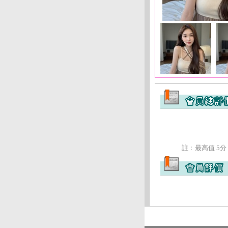
註﹕最高值 5分