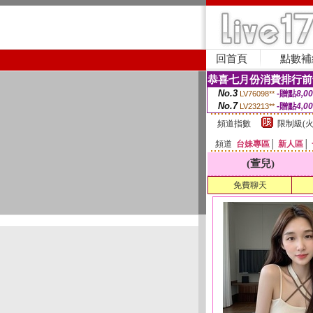
回首頁
點數補
恭喜七月份消費排行前
No.3
-贈點
8,0
LV76098**
No.7
-贈點
4,0
LV23213**
頻道指數
限制級(火
頻道
台妹專區
│
新人區
│
(萱兒)
免費聊天