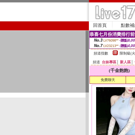
回首頁
點數補
恭喜七月份消費排行前
No.3
-贈點
8,0
LV76098**
No.7
-贈點
4,0
LV23213**
頻道指數
限制級(火
頻道
台妹專區
│
新人區
│
(千金飽飽)
免費聊天