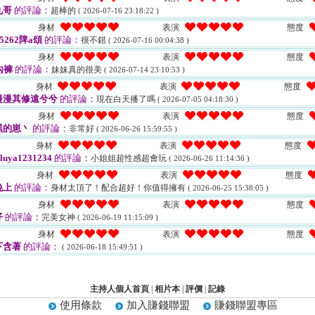
九哥
的評論：
超棒的
( 2026-07-16 23:18:22 )
身材
表演
態度
85262陴a頌
的評論：
很不錯
( 2026-07-16 00:04:38 )
身材
表演
態度
內褲
的評論：
妹妹真的很美
( 2026-07-14 23:10:53 )
身材
表演
態度
漫漫其修遠兮兮
的評論：
現在白天播了嗎
( 2026-07-05 04:18:30 )
身材
表演
態度
黑的崽丶
的評論：
非常好
( 2026-06-26 15:59:55 )
身材
表演
態度
iluya1231234
的評論：
小姐姐超性感超會玩
( 2026-06-26 11:14:36 )
身材
表演
態度
晚上
的評論：
身材太頂了！配合超好！你值得擁有
( 2026-06-25 15:38:05 )
身材
表演
態度
仔
的評論：
完美女神
( 2026-06-19 11:15:09 )
身材
表演
態度
下含著
的評論：
( 2026-06-18 15:49:51 )
主持人個人首頁
|
相片本
|
評價
|
記錄
使用條款
加入賺錢聯盟
賺錢聯盟專區