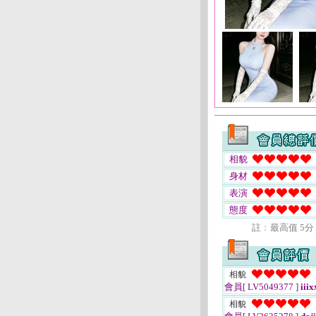
相貌
身材
表演
態度
註﹕最高值 5分
相貌
會員[ LV5049377 ]
iiix
相貌