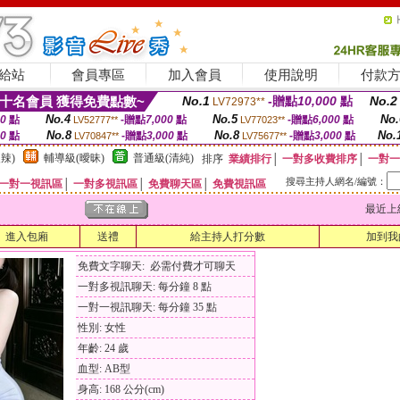
給站
會員專區
加入會員
使用說明
付款
十名會員 獲得免費點數~
No.1
-贈點
10,000
點
No.2
LV72973**
No.4
No.5
No.
00
點
-贈點
7,000
點
-贈點
6,000
點
LV52777**
LV77023**
No.8
No.8
No.
00
點
-贈點
3,000
點
-贈點
3,000
點
LV70847**
LV75677**
辣)
輔導級(曖昧)
普通級(清純)
排序
業績排行
│
一對多收費排序
│
一對一
搜尋主持人網名/編號：
一對一視訊區
│
一對多視訊區
│
免費聊天區
│
免費視訊區
最近上線時間
進入包廂
送禮
給主持人打分數
加到我
免費文字聊天: 必需付費才可聊天
一對多視訊聊天: 每分鐘 8 點
一對一視訊聊天: 每分鐘 35 點
性別: 女性
年齡: 24 歲
血型: AB型
身高: 168 公分(cm)