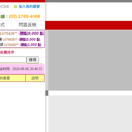
方式
問題反映
-贈點
9,000
點
LV75426**
6
-贈點
5,000
點
LV76835**
10
-贈點
1,000
點
LV76400**
收費排序
 : 2026-08-06 20:40:55
的最愛
說明