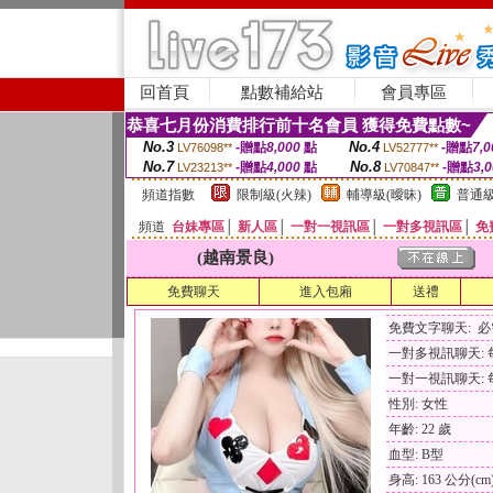
回首頁
點數補給站
會員專區
恭喜七月份消費排行前十名會員 獲得免費點數~
No.3
No.4
-贈點
8,000
點
-贈點
7,0
LV76098**
LV52777**
No.7
No.8
-贈點
4,000
點
-贈點
3,
LV23213**
LV70847**
頻道指數
限制級(火辣)
輔導級(曖昧)
普通級
頻道
台妹專區
│
新人區
│
一對一視訊區
│
一對多視訊區
│
免
(越南景良)
免費聊天
進入包廂
送禮
免費文字聊天: 
一對多視訊聊天: 每
一對一視訊聊天: 每
性別: 女性
年齡: 22 歲
血型: B型
身高: 163 公分(cm