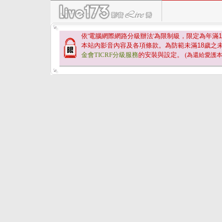
依'電腦網際網路分級辦法'為限制級，限定為年滿
1
本站內影音內容及各項條款。為防範未滿
18
歲之
金會TICRF分級服務
的安裝與設定。
(為還給愛護