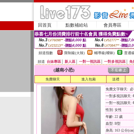
回首頁
點數補給站
會員專區
恭喜七月份消費排行前十名會員 獲得免費點數~
No.3
No.4
-贈點
8,000
點
-贈點
7,0
LV76098**
LV52777**
No.7
No.8
-贈點
4,000
點
-贈點
3,
LV23213**
LV70847**
頻道指數
限制級(火辣)
輔導級(曖昧)
普通級
頻道
台妹專區
│
新人區
│
一對一視訊區
│
一對多視訊區
│
免
(越南小恐)
免費聊天
進入包廂
送禮
免費文字聊天: 
一對多視訊聊天: 每
一對一視訊聊天: 每
性別: 女性
年齡: 22 歲
血型: B型
身高: 163 公分(cm