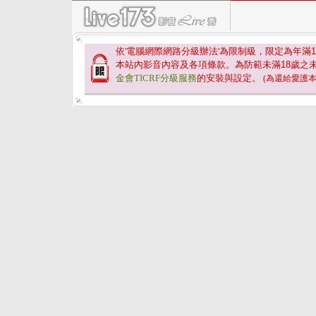
依'電腦網際網路分級辦法'為限制級，限定為年滿
1
本站內影音內容及各項條款。為防範未滿
18
歲之
金會TICRF分級服務
的安裝與設定。
(為還給愛護