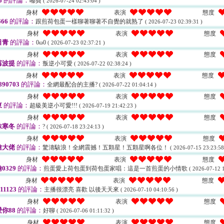
o
的評論：
嘟寶
( 2026-07-24 02:43:04 )
身材
表演
態度
666
的評論：
跟煎荷包蛋一樣聊著聊著不自覺的就熟了
( 2026-07-23 02:39:31 )
身材
表演
態度
日青
的評論：
0ω0
( 2026-07-23 02:37:21 )
身材
表演
態度
莓波提
的評論：
叛逆小可愛
( 2026-07-22 02:38:24 )
身材
表演
態度
890703
的評論：
全網最配合的主播?
( 2026-07-22 01:04:14 )
身材
表演
態度
東
的評論：
超級美逆小可愛!!!
( 2026-07-19 21:42:23 )
身材
表演
態度
抹寒冬
的評論：
?
( 2026-07-18 23:24:13 )
身材
表演
態度
槍大佬
的評論：
驚濤駭浪！全網震撼！五顆星！五顆星啊各位！
( 2026-07-15 23:23:58
身材
表演
態度
0329
的評論：
煎蛋愛上荷包蛋到荷包蛋家唱：這是一首煎蛋的小情歌
( 2026-07-12 1
身材
表演
態度
11123
的評論：
主播很漂亮 喜歡 以後天天來
( 2026-07-10 04:10:56 )
身材
表演
態度
你88
的評論：
好聊
( 2026-07-06 01:11:32 )
身材
表演
態度