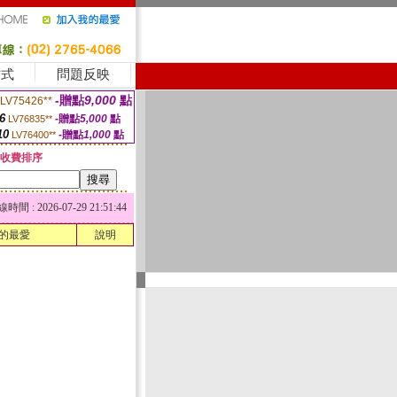
方式
問題反映
-贈點
9,000
點
LV75426**
6
-贈點
5,000
點
LV76835**
10
-贈點
1,000
點
LV76400**
收費排序
 : 2026-07-29 21:51:44
的最愛
說明