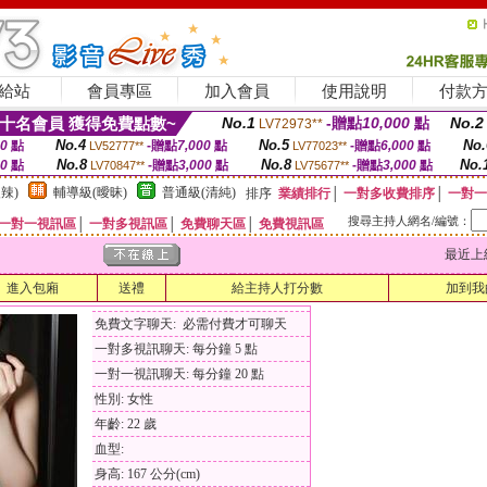
給站
會員專區
加入會員
使用說明
付款
十名會員 獲得免費點數~
No.1
-贈點
10,000
點
No.2
LV72973**
No.4
No.5
No.
00
點
-贈點
7,000
點
-贈點
6,000
點
LV52777**
LV77023**
No.8
No.8
No.
00
點
-贈點
3,000
點
-贈點
3,000
點
LV70847**
LV75677**
辣)
輔導級(曖昧)
普通級(清純)
排序
業績排行
│
一對多收費排序
│
一對一
搜尋主持人網名/編號：
一對一視訊區
│
一對多視訊區
│
免費聊天區
│
免費視訊區
最近上線時間
進入包廂
送禮
給主持人打分數
加到我
免費文字聊天: 必需付費才可聊天
一對多視訊聊天: 每分鐘 5 點
一對一視訊聊天: 每分鐘 20 點
性別: 女性
年齡: 22 歲
血型:
身高: 167 公分(cm)