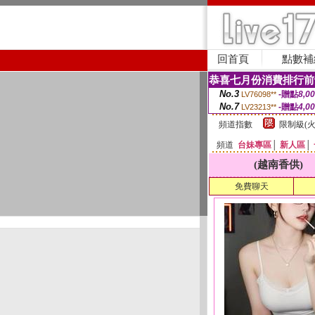
回首頁
點數補
恭喜七月份消費排行前
No.3
-贈點
8,0
LV76098**
No.7
-贈點
4,0
LV23213**
頻道指數
限制級(火
頻道
台妹專區
│
新人區
│
(越南香供)
免費聊天