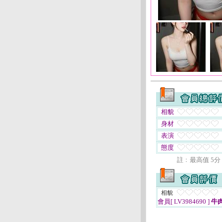
相貌
身材
表演
態度
註﹕最高值 5分
相貌
會員[ LV3984690 ]
牛