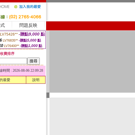
方式
問題反映
-贈點
9,000
點
LV75426**
6
-贈點
5,000
點
LV76835**
10
-贈點
1,000
點
LV76400**
收費排序
 : 2026-08-06 22:09:28
的最愛
說明