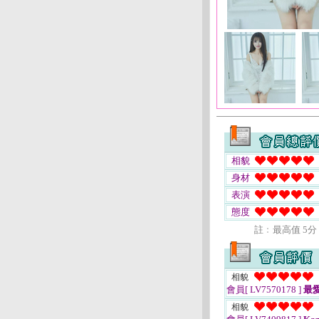
相貌
身材
表演
態度
註﹕最高值 5分
相貌
會員[ LV7570178 ]
最
相貌