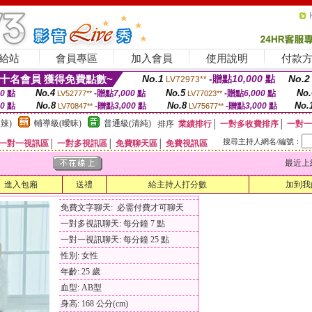
給站
會員專區
加入會員
使用說明
付款
十名會員 獲得免費點數~
No.1
-贈點
10,000
點
No.2
LV72973**
No.4
No.5
No.
00
點
-贈點
7,000
點
-贈點
6,000
點
LV52777**
LV77023**
No.8
No.8
No.
00
點
-贈點
3,000
點
-贈點
3,000
點
LV70847**
LV75677**
辣)
輔導級(曖昧)
普通級(清純)
排序
業績排行
│
一對多收費排序
│
一對一
搜尋主持人網名/編號：
一對一視訊區
│
一對多視訊區
│
免費聊天區
│
免費視訊區
最近上線時間
進入包廂
送禮
給主持人打分數
加到我
免費文字聊天: 必需付費才可聊天
一對多視訊聊天: 每分鐘 7 點
一對一視訊聊天: 每分鐘 25 點
性別: 女性
年齡: 25 歲
血型: AB型
身高: 168 公分(cm)