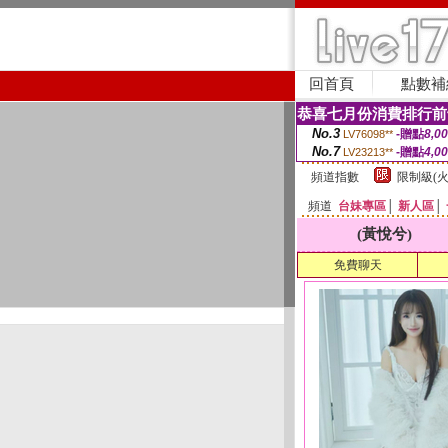
回首頁
點數補
恭喜七月份消費排行前
No.3
-贈點
8,0
LV76098**
No.7
-贈點
4,0
LV23213**
頻道指數
限制級(火
頻道
台妹專區
│
新人區
│
(黃悅兮)
免費聊天