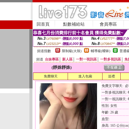
回首頁
點數補給站
會員專區
恭喜七月份消費排行前十名會員 獲得免費點數~
No.3
No.4
-贈點
8,000
點
-贈點
7,0
LV76098**
LV52777**
No.7
No.8
-贈點
4,000
點
-贈點
3,
LV23213**
LV70847**
頻道指數
限制級(火辣)
輔導級(曖昧)
普通級
頻道
台妹專區
│
新人區
│
一對一視訊區
│
一對多視訊區
│
免
(靜姝靜姝)
免費聊天
進入包廂
送禮
免費文字聊天: 
一對多視訊聊天: 每
一對一視訊聊天: 每
性別: 女性
年齡: 26 歲
血型:
身高: 165 公分(cm