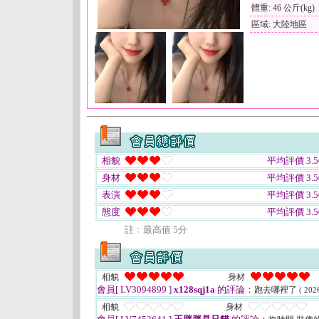
體重: 46 公斤(kg)
區域: 大陸地區
相貌
平均評價 3.5
身材
平均評價 3.5
表演
平均評價 3.5
態度
平均評價 3.5
註﹕最高值 5分
相貌
身材
會員[ LV3094899 ]
x128sqj1a
的評論：
跑去哪裡了
( 202
相貌
身材