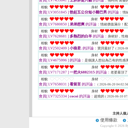
會員[ LV7453641 ]
王胖胖是只貓
的評論：
拖時間 裝傻
相貌
身材
會員[ LV3051845 ]
勃起五公分短小雞巴男
的評論：
情
相貌
身材
會員[ LV7680850 ]
弟弟想爽
的評論：
情緒價值滿分！
相貌
身材
會員[ LV7628681 ]
多熱烈的白羊
的評論：
身材好，性
相貌
身材
會員[ LV2502409 ]
小狼君.
的評論：
寶貝最好了
( 2026-0
相貌
身材
會員[ LV4675996 ]
的評論：
是個讓人想佔為己有的性感
相貌
身材
會員[ LV7171287 ]
一把火6882315
的評論：
老婆最頂
相貌
身材
會員[ LV7658031 ]
看留言
的評論：
( 2026-06-20 04:02:56
相貌
身材
會員[ LV7325334 ]
cocoi
的評論：
超燒的
( 2026-06-10 07:
主持人個
使用條款
Copyright © 2026 