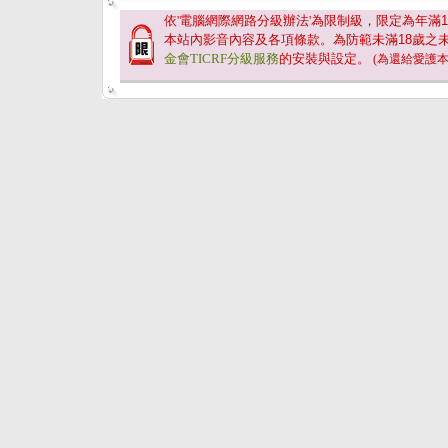
依'電腦網際網路分級辦法'為限制級，限定為年滿
1
本站內影音內容及各項條款。為防範未滿
18
歲之
金會TICRF分級服務
的安裝與設定。
(為還給愛護