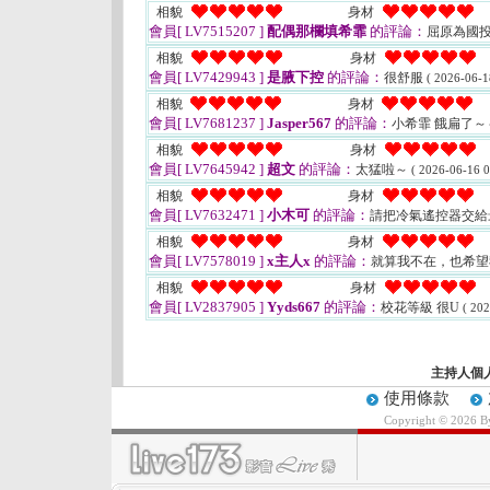
相貌
身材
會員[ LV7515207 ]
配偶那欄填希霏
的評論：
屈原為國投
相貌
身材
會員[ LV7429943 ]
是腋下控
的評論：
很舒服
( 2026-06-1
相貌
身材
會員[ LV7681237 ]
Jasper567
的評論：
小希霏 餓扁了
相貌
身材
會員[ LV7645942 ]
超文
的評論：
太猛啦～
( 2026-06-16 0
相貌
身材
會員[ LV7632471 ]
小木可
的評論：
請把冷氣遙控器交給
相貌
身材
會員[ LV7578019 ]
x主人x
的評論：
就算我不在，也希
相貌
身材
會員[ LV2837905 ]
Yyds667
的評論：
校花等級 很U
( 202
主持人個
使用條款
Copyright © 2026 