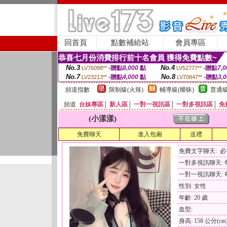
回首頁
點數補給站
會員專區
恭喜七月份消費排行前十名會員 獲得免費點數~
No.3
No.4
-贈點
8,000
點
-贈點
7,0
LV76098**
LV52777**
No.7
No.8
-贈點
4,000
點
-贈點
3,
LV23213**
LV70847**
頻道指數
限制級(火辣)
輔導級(曖昧)
普通級
頻道
台妹專區
│
新人區
│
一對一視訊區
│
一對多視訊區
│
免
(小漾漾)
免費聊天
進入包廂
送禮
免費文字聊天: 
一對多視訊聊天: 每
一對一視訊聊天: 每
性別: 女性
年齡: 20 歲
血型:
身高: 158 公分(cm