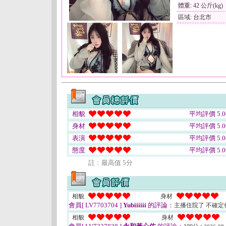
體重: 42 公斤(kg)
區域: 台北市
相貌
平均評價 5.0
身材
平均評價 5.0
表演
平均評價 5.0
態度
平均評價 5.0
註﹕最高值 5分
相貌
身材
會員[ LV7703704 ]
Yubiiiiii
的評論：
主播住院了 不確
相貌
身材