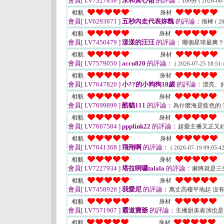
會員[ LV7327838 ]
永和黃心佑
的評論：
100分
( 2026-08-
相貌
身材
會員[ LV6293671 ]
五秒內走代表妳醜
的評論：
很棒
( 2
相貌
身材
會員[ LV7450479 ]
漾漾的汪汪
的評論：
哪個星球最爽？
相貌
身材
會員[ LV7579050 ]
accu820
的評論：
( 2026-07-25 18:51:
相貌
身材
會員[ LV7647820 ]
小??的小狗狗18歲
的評論：
漂亮、
相貌
身材
會員[ LV7699899 ]
酷貓111
的評論：
為什麼海是藍色的？因
相貌
身材
會員[ LV7667584 ]
ppplink22
的評論：
超愛主播又正又
相貌
身材
會員[ LV7641368 ]
飛翔啊
的評論：
( 2026-07-19 09:05:42
相貌
身材
會員[ LV7227934 ]
塔拉咧囉talala
的評論：
麻將就是三
相貌
身材
會員[ LV7458926 ]
我愛尼
的評論：
萬丈高樓平地起 沒
相貌
身材
會員[ LV7571907 ]
霸道寶爺
的評論：
主播甜美表演也
相貌
身材