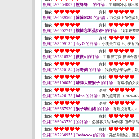
會員[ LV7454007 ]
熊杯杯
的評論：
主播喝冷水尿出
相貌
身材
會員[ LV6539569 ]
翰翰0329
的評論：
煎蛋愛上荷包蛋
相貌
身材
會員[ LV6902747 ]
榴槤忘返蕉奶姬
的評論：
我本來差
相貌
身材
會員[ LV3299134 ]
skyO
的評論：
小明走在路上小美拍
相貌
身材
會員[ LV7316520 ]
微微o
的評論：
主播很可愛 很適合聊
相貌
身材
會員[ LV2320184 ]
阿奇儂
的評論：
我負責炒菜做飯，妳
相貌
身材
會員[ LV6106059 ]
騎舔大聖猴子
的評論：
有這樣的女
相貌
身材
會員[ LV7426173 ]
iolno
的評論：
真的超可愛..
( 2026-07-
相貌
身材
會員[ LV6667930 ]
猴子騎山豬
的評論：
有眉沒有毛
( 20
相貌
身材
會員[ LV6043730 ]
的評論：
必勝客只能Hot到家 但希霏
相貌
身材
會員[ LV7236955 ]
Joshwww
的評論：
雖然妳斷線，但