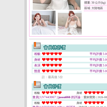
體重: 50 公斤(kg)
區域: 大陸地區
相貌
平均評價 5.0
身材
平均評價 5.0
表演
平均評價 5.0
態度
平均評價 5.0
註﹕最高值 5分
相貌
身材
會員[ LV7443067 ]
jason666
的評論：
愛妳寶寶
( 2026-08
相貌
身材