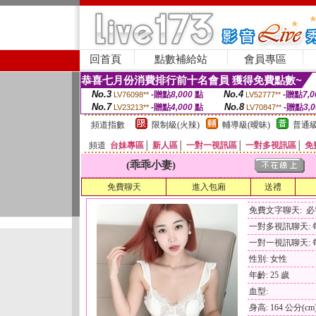
回首頁
點數補給站
會員專區
恭喜七月份消費排行前十名會員 獲得免費點數~
No.3
No.4
-贈點
8,000
點
-贈點
7,0
LV76098**
LV52777**
No.7
No.8
-贈點
4,000
點
-贈點
3,
LV23213**
LV70847**
頻道指數
限制級(火辣)
輔導級(曖昧)
普通級
頻道
台妹專區
│
新人區
│
一對一視訊區
│
一對多視訊區
│
免
(乖乖小妻)
免費聊天
進入包廂
送禮
免費文字聊天: 
一對多視訊聊天: 每
一對一視訊聊天: 每
性別: 女性
年齡: 25 歲
血型:
身高: 164 公分(cm