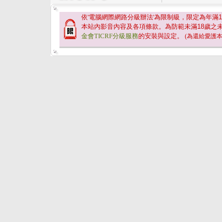
依'電腦網際網路分級辦法'為限制級，限定為年滿
1
本站內影音內容及各項條款。為防範未滿
18
歲之
金會TICRF分級服務
的安裝與設定。
(為還給愛護