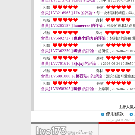
會員[ LV7273762 ]
Chuv
的評論：
頂中頂
( 2026-07-28 11:
相貌
身材
會員[ LV3216965 ]
JJo
的評論：
每一次都讓我精疲力竭
(
相貌
身材
會員[ LV5265187 ]
hunterrrr
的評論：
可愛的東北姑娘 
相貌
身材
會員[ LV6692727 ]
色色小鮮肉
的評論：
好到頂的那種 
相貌
身材
會員[ LV7362259 ]
峰凌
的評論：
超所值
( 2026-06-29 10:
相貌
身材
會員[ LV7701616 ]
Sjxjxj
的評論：
( 2026-06-24 10:59:50 
相貌
身材
會員[ LV6891000 ]
o路西法o
的評論：
漂亮活潑可愛幽
相貌
身材
會員[ LV6958305 ]
瞬影
的評論：
上線啊
( 2026-06-17 18:
主持人個
使用條款
Copyright © 2026 