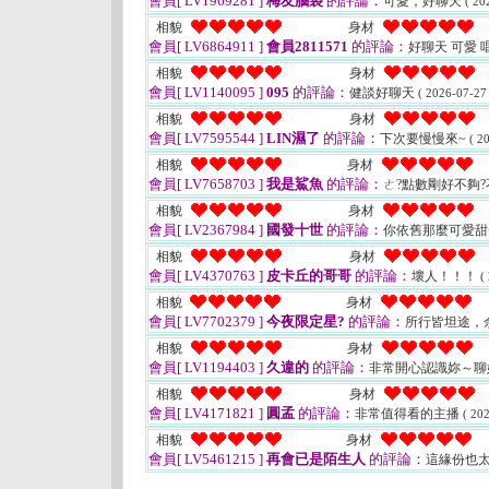
會員[ LV1969281 ]
梅友腦袋
的評論：
可愛，好聊天
( 20
相貌
身材
會員[ LV6864911 ]
會員2811571
的評論：
好聊天 可愛
相貌
身材
會員[ LV1140095 ]
095
的評論：
健談好聊天
( 2026-07-27
相貌
身材
會員[ LV7595544 ]
LIN濕了
的評論：
下次要慢慢來~
( 2
相貌
身材
會員[ LV7658703 ]
我是鯊魚
的評論：
ㄜ?點數剛好不夠
相貌
身材
會員[ LV2367984 ]
國發十世
的評論：
你依舊那麼可愛
相貌
身材
會員[ LV4370763 ]
皮卡丘的哥哥
的評論：
壞人！！！
(
相貌
身材
會員[ LV7702379 ]
今夜限定星?
的評論：
所行皆坦途，
相貌
身材
會員[ LV1194403 ]
久違的
的評論：
非常開心認識妳～聊
相貌
身材
會員[ LV4171821 ]
圓孟
的評論：
非常值得看的主播
( 20
相貌
身材
會員[ LV5461215 ]
再會已是陌生人
的評論：
這緣份也