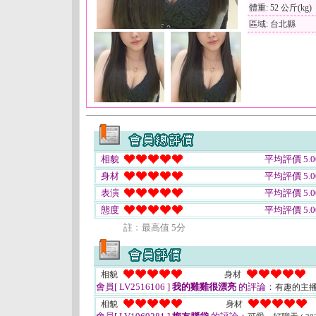
體重: 52 公斤(kg)
區域: 台北縣
相貌
平均評價 5.0
身材
平均評價 5.0
表演
平均評價 5.0
態度
平均評價 5.0
註﹕最高值 5分
相貌
身材
會員[ LV2516106 ]
我的雞雞很漂亮
的評論：
有趣的主
相貌
身材