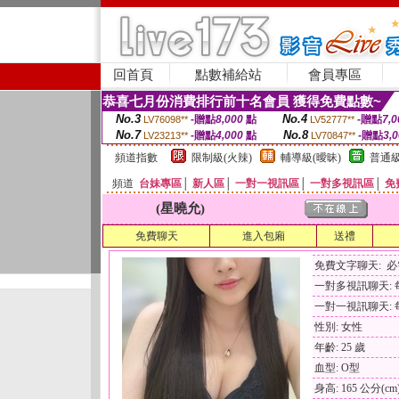
回首頁
點數補給站
會員專區
恭喜七月份消費排行前十名會員 獲得免費點數~
No.3
No.4
-贈點
8,000
點
-贈點
7,0
LV76098**
LV52777**
No.7
No.8
-贈點
4,000
點
-贈點
3,
LV23213**
LV70847**
頻道指數
限制級(火辣)
輔導級(曖昧)
普通級
頻道
台妹專區
│
新人區
│
一對一視訊區
│
一對多視訊區
│
免
(星曉允)
免費聊天
進入包廂
送禮
免費文字聊天: 
一對多視訊聊天: 每
一對一視訊聊天: 每
性別: 女性
年齡: 25 歲
血型: O型
身高: 165 公分(cm