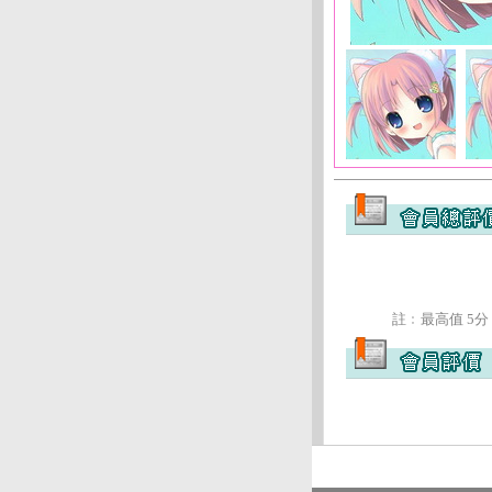
註﹕最高值 5分