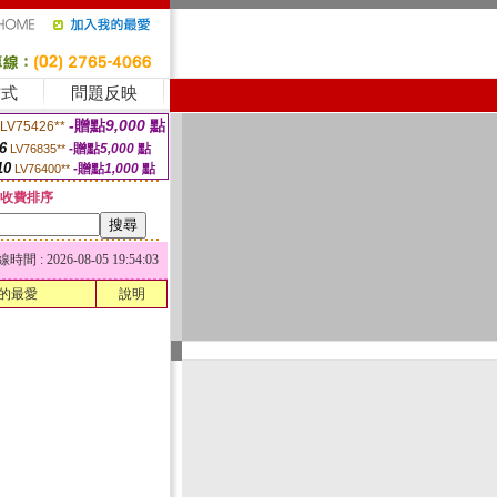
方式
問題反映
-贈點
9,000
點
LV75426**
6
-贈點
5,000
點
LV76835**
10
-贈點
1,000
點
LV76400**
收費排序
 : 2026-08-05 19:54:03
的最愛
說明