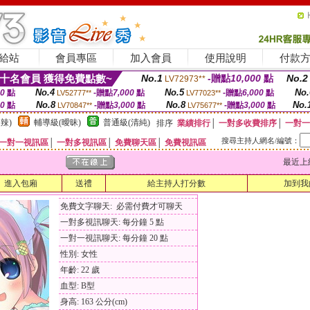
給站
會員專區
加入會員
使用說明
付款
十名會員 獲得免費點數~
No.1
-贈點
10,000
點
No.2
LV72973**
No.4
No.5
No.
00
點
-贈點
7,000
點
-贈點
6,000
點
LV52777**
LV77023**
No.8
No.8
No.
00
點
-贈點
3,000
點
-贈點
3,000
點
LV70847**
LV75677**
辣)
輔導級(曖昧)
普通級(清純)
排序
業績排行
│
一對多收費排序
│
一對一
搜尋主持人網名/編號：
一對一視訊區
│
一對多視訊區
│
免費聊天區
│
免費視訊區
最近上線時間
進入包廂
送禮
給主持人打分數
加到我
免費文字聊天: 必需付費才可聊天
一對多視訊聊天: 每分鐘 5 點
一對一視訊聊天: 每分鐘 20 點
性別: 女性
年齡: 22 歲
血型: B型
身高: 163 公分(cm)