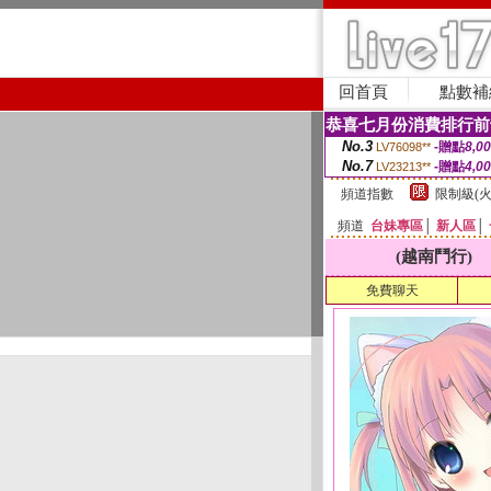
回首頁
點數補
恭喜七月份消費排行前
No.3
-贈點
8,0
LV76098**
No.7
-贈點
4,0
LV23213**
頻道指數
限制級(火
頻道
台妹專區
│
新人區
│
(越南鬥行)
免費聊天