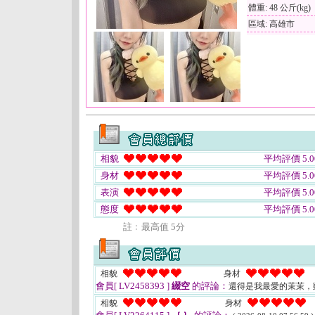
體重: 48 公斤(kg)
區域: 高雄市
相貌
平均評價 5.0
身材
平均評價 5.0
表演
平均評價 5.0
態度
平均評價 5.0
註﹕最高值 5分
相貌
身材
會員[ LV2458393 ]
綴空
的評論：
還得是我最愛的茉茉，
相貌
身材