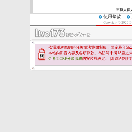
主持人個
使用條款
Copyright © 2026 
依'電腦網際網路分級辦法'為限制級，限定為年滿
1
本站內影音內容及各項條款。為防範未滿
18
歲之
金會TICRF分級服務
的安裝與設定。
(為還給愛護