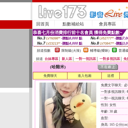
回首頁
點數補給站
會員專區
恭喜七月份消費排行前十名會員 獲得免費點數~
No.3
No.4
-贈點
8,000
點
-贈點
7,0
LV76098**
LV52777**
No.7
No.8
-贈點
4,000
點
-贈點
3,
LV23213**
LV70847**
頻道指數
限制級(火辣)
輔導級(曖昧)
普通級
頻道
台妹專區
│
新人區
│
一對一視訊區
│
一對多視訊區
│
免
(哈雞米)
免費聊天
進入包廂
送禮
免費文字聊天: 
一對多視訊聊天: 每
一對一視訊聊天: 每
性別: 女性
年齡: 30 歲
血型:
身高: 165 公分(cm