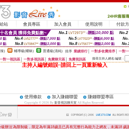
給站
會員專區
加入會員
使用說明
付款
十名會員 獲得免費點數~
No.1
-贈點
10,000
點
No.2
LV72973**
No.4
No.5
No.
00
點
-贈點
7,000
點
-贈點
6,000
點
LV52777**
LV77023**
No.8
No.8
No.
00
點
-贈點
3,000
點
-贈點
3,000
點
LV70847**
LV75677**
辣)
輔導級(曖昧)
普通級(清純)
排序
業績排行
│
一對多收費排序
│
一對一
搜尋主持人網名/編號：
一對一視訊區
│
一對多視訊區
│
免費聊天區
│
免費視訊區
主持人編號錯誤~請回上一頁重新輸入
使用條款
加入賺錢聯盟
賺錢聯盟專區
Copyright © 2026 By
影音視訊聊天室
All Rights Reserved.
分級辦法'為限制級，限定為年滿
18
歲且已具有完整行為能力之網友，未滿
18
歲