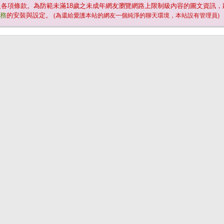
及各項條款。為防範未滿
18
歲之未成年網友瀏覽網路上限制級內容的圖文資訊，
服務
的安裝與設定。
(為還給愛護本站的網友一個純淨的聊天環境，本站設有管理員)