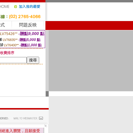
方式
問題反映
-贈點
9,000
點
LV75426**
6
-贈點
5,000
點
LV76835**
10
-贈點
1,000
點
LV76400**
收費排序
謝絕進入瀏覽，且願接受