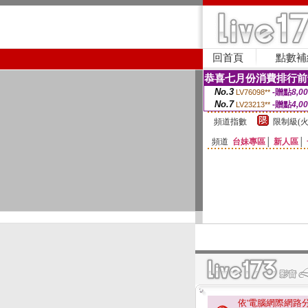
回首頁
點數補
恭喜七月份消費排行前
No.3
-贈點
8,0
LV76098**
No.7
-贈點
4,0
LV23213**
頻道指數
限制級(火
頻道
台妹專區
│
新人區
│
依'電腦網際網路