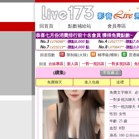
回首頁
點數補給站
會員專區
恭喜七月份消費排行前十名會員 獲得免費點數~
No.3
No.4
-贈點
8,000
點
-贈點
7,0
LV76098**
LV52777**
No.7
No.8
-贈點
4,000
點
-贈點
3,
LV23213**
LV70847**
頻道指數
限制級(火辣)
輔導級(曖昧)
普通級
頻道
台妹專區
│
新人區
│
一對一視訊區
│
一對多視訊區
│
免
(續集)
免費聊天
進入包廂
送禮
免費文字聊天: 
一對多視訊聊天: 每
一對一視訊聊天: 每
性別: 女性
年齡: 25 歲
血型: B型
身高: 160 公分(cm