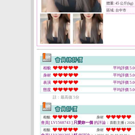
體重: 45 公斤(kg)
區域: 台中市
相貌
平均評價 5.0
身材
平均評價 5.0
表演
平均評價 5.0
態度
平均評價 5.0
註﹕最高值 5分
相貌
身材
會員[ LV1568743 ]
只愛妳一個
的評論：
喜歡主播
( 2026
相貌
身材