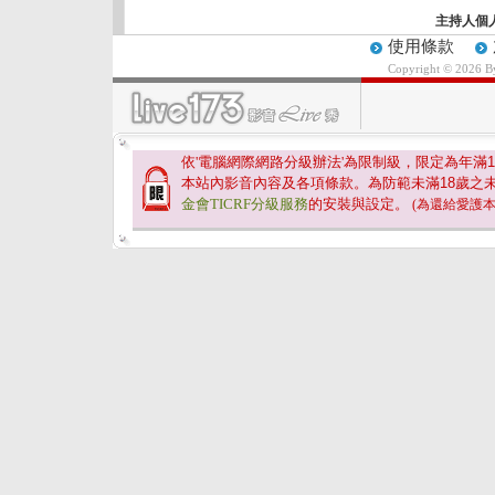
主持人個
使用條款
Copyright © 2026 
依'電腦網際網路分級辦法'為限制級，限定為年滿
1
本站內影音內容及各項條款。為防範未滿
18
歲之
金會TICRF分級服務
的安裝與設定。
(為還給愛護