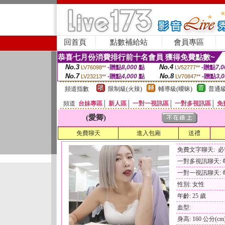
回首頁
點數補給站
會員專區
恭喜七月份消費排行前十名會員 獲得免費點數~
No.3
No.4
-贈點
8,000
點
-贈點
7,0
LV76098**
LV52777**
No.7
No.8
-贈點
4,000
點
-贈點
3,
LV23213**
LV70847**
頻道指數
限制級(火辣)
輔導級(曖昧)
普通級
頻道
台妹專區
│
新人區
│
一對一視訊區
│
一對多視訊區
│
免
(愛卿)
免費聊天
進入包廂
送禮
免費文字聊天: 
一對多視訊聊天: 每
一對一視訊聊天: 每
性別: 女性
年齡: 25 歲
血型:
身高: 160 公分(cm