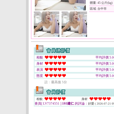
體重: 45 公斤(kg)
區域: 台中市
相貌
平均評價 5.0
身材
平均評價 5.0
表演
平均評價 5.0
態度
平均評價 5.0
註﹕最高值 5分
相貌
身材
會員[ LV7374551 ]
193建仁
的評論：
好愛
( 2026-07-21 09